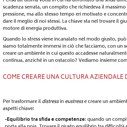
Pensa all’ultima volta in cui hai affrontato una sfida di
scadenza serrata, un compito che richiedeva il massimo d
pressione, ma allo stesso tempo eri motivato e concentr
dare il meglio di noi stessi. La chiave sta nel trovare il gi
motore di energia produttiva.
Quando lo stress viene incanalato nel modo giusto, può d
siamo totalmente immersi in ciò che facciamo, con un se
creare un ambiente in cui questo accadesse naturalmente?
continua, anziché in un ostacolo? Vediamo insieme come
COME CREARE UNA CULTURA AZIENDALE 
Per trasformare il
distress
in
eustress
e creare un ambient
aspetti chiave:
-Equilibrio tra sfida e competenze
: quando un compito
porta alla noia. Trovare il giusto equilibrio tra difficolt