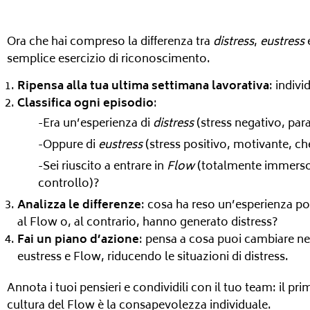
Ora che hai compreso la differenza tra
distress
,
eustress
semplice esercizio di riconoscimento.
Ripensa alla tua ultima settimana lavorativa
: indiv
Classifica ogni episodio
:
-Era un’esperienza di
distress
(stress negativo, para
-Oppure di
eustress
(stress positivo, motivante, che
-Sei riuscito a entrare in
Flow
(totalmente immerso n
controllo)?
Analizza le differenze
: cosa ha reso un’esperienza pos
al Flow o, al contrario, hanno generato distress?
Fai un piano d’azione
: pensa a cosa puoi cambiare ne
eustress e Flow, riducendo le situazioni di distress.
Annota i tuoi pensieri e condividili con il tuo team: il p
cultura del Flow è la consapevolezza individuale.