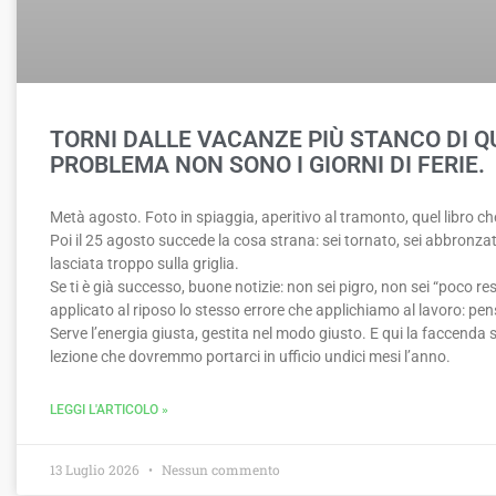
TORNI DALLE VACANZE PIÙ STANCO DI QU
PROBLEMA NON SONO I GIORNI DI FERIE.
Metà agosto. Foto in spiaggia, aperitivo al tramonto, quel libro che
Poi il 25 agosto succede la cosa strana: sei tornato, sei abbronz
lasciata troppo sulla griglia.
Se ti è già successo, buone notizie: non sei pigro, non sei “poco re
applicato al riposo lo stesso errore che applichiamo al lavoro: pen
Serve l’energia giusta, gestita nel modo giusto. E qui la faccenda s
lezione che dovremmo portarci in ufficio undici mesi l’anno.
LEGGI L'ARTICOLO »
13 Luglio 2026
Nessun commento