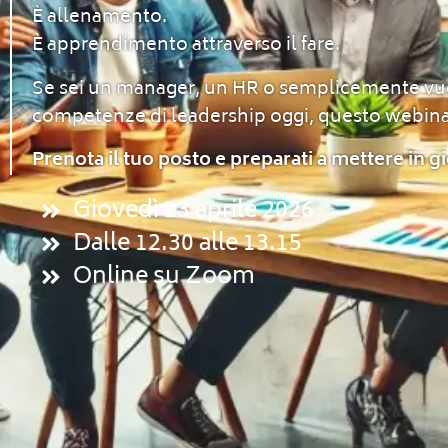
È allenamento.
È apprendimento attraverso il fare.
Se sei un manager, un HR o semplicemente vuo
competenze di leadership oggi, questo webina
Prenota il tuo posto e preparati a mettere in gi
Giovedì 23 aprile 2026
Dalle 12.30 alle 13.15
Online su Zoom