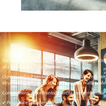
Partecipare significa immergersi in un viaggio pratic
alla formazione e alla leadership.
Ogni incontro è pensato per rispondere alle reali esig
strumenti subito applicabili nella propria realtà prof
Con momenti di confronto, esercitazioni e materiale d
✔ Potenziare la leadership