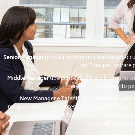
Senior Manager
pronti a guidare un cambiamento cultu
del Flow per ispirare
Middle Manager
desiderosi di affinare le proprie 
aree di miglioramento per
New Manager e Talenti
che si affacciano per 
intraprenderla. In un contesto sicuro e stimolante, 
situazioni ambigue e lavorare con un nuovo team
personali e leve mo