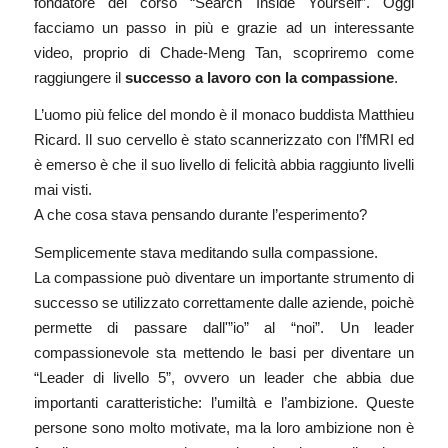
fondatore del corso “Search Inside Yourself”. Oggi
facciamo un passo in più e grazie ad un interessante
video
, proprio di Chade-Meng Tan, scopriremo come
raggiungere il
successo a lavoro con la compassione
.
L’uomo più felice del mondo è il monaco buddista Matthieu
Ricard. Il suo cervello è stato scannerizzato con l’fMRI ed
è emerso è che il suo livello di felicità abbia raggiunto livelli
mai visti.
A che cosa stava pensando durante l’esperimento?
Semplicemente stava meditando sulla compassione.
La compassione può diventare un importante strumento di
successo se utilizzato correttamente dalle aziende, poichè
permette di passare dall'”io” al “noi”. Un leader
compassionevole sta mettendo le basi per diventare un
“Leader di livello 5”, ovvero un leader che abbia due
importanti caratteristiche: l’umiltà e l’ambizione. Queste
persone sono molto motivate, ma la loro ambizione non è