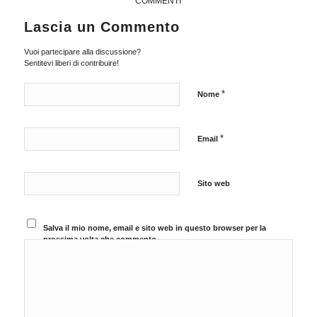
COMMENTI
Lascia un Commento
Vuoi partecipare alla discussione?
Sentitevi liberi di contribuire!
*
Nome
*
Email
Sito web
Salva il mio nome, email e sito web in questo browser per la
prossima volta che commento.