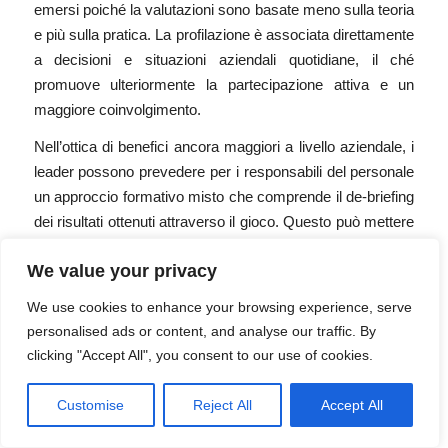
emersi poiché la valutazioni sono basate meno sulla teoria
e più sulla pratica. La profilazione è associata direttamente
a decisioni e situazioni aziendali quotidiane, il ché
promuove ulteriormente la partecipazione attiva e un
maggiore coinvolgimento.
Nell’ottica di benefici ancora maggiori a livello aziendale, i
leader possono prevedere per i responsabili del personale
un approccio formativo misto che comprende il de-briefing
dei risultati ottenuti attraverso il gioco. Questo può mettere
i giocatori in condizione di applicare le abilità di problem-
We value your privacy
solving sviluppate attraverso il gioco a situazioni di vita
reale e problemi effettivi delle aziende di provenienza. I
We use cookies to enhance your browsing experience, serve
leaders possono poi utilizzare i profili per mappare
personalised ads or content, and analyse our traffic. By
eventuali gap di abilità all’interno dell’azienda in modo da
clicking "Accept All", you consent to our use of cookies.
metter in campo strategie correttive. Nel contesto
aziendale di oggi, che è in costante e rapida evoluzione,
Customise
Reject All
Accept All
l’analisi predittiva del personale è estremamente preziosa,
poiché è fondamentale che il singolo impari ad adattarsi in