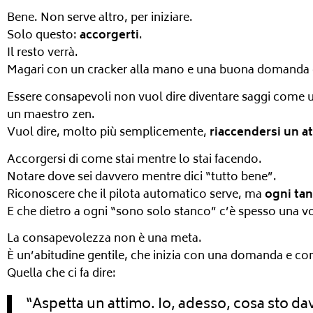
Bene. Non serve altro, per iniziare.
Solo questo:
accorgerti
.
Il resto verrà.
Magari con un cracker alla mano e una buona domanda d
Essere consapevoli non vuol dire diventare saggi come u
un maestro zen.
Vuol dire, molto più semplicemente,
riaccendersi un a
Accorgersi di come stai mentre lo stai facendo.
Notare dove sei davvero mentre dici “tutto bene”.
Riconoscere che il pilota automatico serve, ma
ogni tan
E che dietro a ogni “sono solo stanco” c’è spesso una v
La consapevolezza non è una meta.
È un’abitudine gentile, che inizia con una domanda e con
Quella che ci fa dire:
“Aspetta un attimo. Io, adesso, cosa sto d