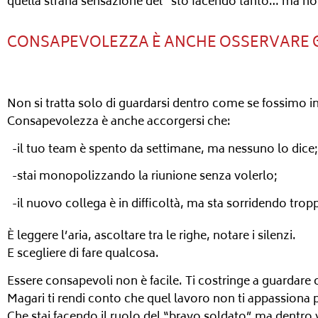
quella strana sensazione del “sto facendo tanto… ma no
CONSAPEVOLEZZA È ANCHE OSSERVARE GLI
Non si tratta solo di guardarsi dentro come se fossimo in 
Consapevolezza è anche accorgersi che:
-il tuo team è spento da settimane, ma nessuno lo dice;
-stai monopolizzando la riunione senza volerlo;
-il nuovo collega è in difficoltà, ma sta sorridendo trop
È leggere l’aria, ascoltare tra le righe, notare i silenzi.
E scegliere di fare qualcosa.
Essere consapevoli non è facile. Ti costringe a guardare c
Magari ti rendi conto che quel lavoro non ti appassiona p
Che stai facendo il ruolo del “bravo soldato” ma dentro vo