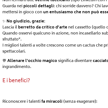
Non fermarti alle
vetrine luccicanti
(tipo LinkedIn con i s
Guarda nei
piccoli dettagli
: chi sorride davvero? Chi la
mettersi in gioco con
un entusiasmo che non può ess
✨
No giudizio, grazie:
Lascia il
berretto da critico d’arte
nel cassetto (quello ch
Quando osservi qualcuno in azione, non incasellarlo sub
sfruttato”.
I migliori talenti a volte crescono come un cactus che pr
spettacolari.
💬
Allenare l’occhio magico
significa diventare
cacciat
ingrandimento.
E i benefici?
Riconoscere i talenti
fa miracoli
(senza esagerare):