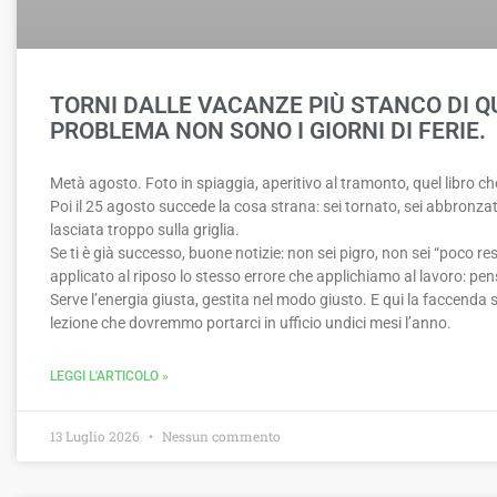
TORNI DALLE VACANZE PIÙ STANCO DI QU
PROBLEMA NON SONO I GIORNI DI FERIE.
Metà agosto. Foto in spiaggia, aperitivo al tramonto, quel libro che
Poi il 25 agosto succede la cosa strana: sei tornato, sei abbronz
lasciata troppo sulla griglia.
Se ti è già successo, buone notizie: non sei pigro, non sei “poco re
applicato al riposo lo stesso errore che applichiamo al lavoro: pen
Serve l’energia giusta, gestita nel modo giusto. E qui la faccenda s
lezione che dovremmo portarci in ufficio undici mesi l’anno.
LEGGI L'ARTICOLO »
13 Luglio 2026
Nessun commento