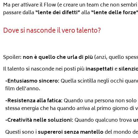
Ma per attivare il Flow (e creare un team che non sembri l
passare dalla
“lente dei difetti”
alla
“lente delle forze
Dove si nasconde il vero talento?
Spoiler:
non è quello che urla di più
(anzi, quello spes
Il talento si nasconde nei posti più
inaspettati
e
silenzi
-Entusiasmo sincero:
Quella scintilla negli occhi qua
film dell’anno.
-Resistenza alla fatica:
Quando una persona non solo reg
stessa energia che ha quando arriva al primo giorno di 
-Creatività nelle soluzioni:
Quando qualcuno trova
u
Questi sono i
supereroi senza mantello
del mondo del