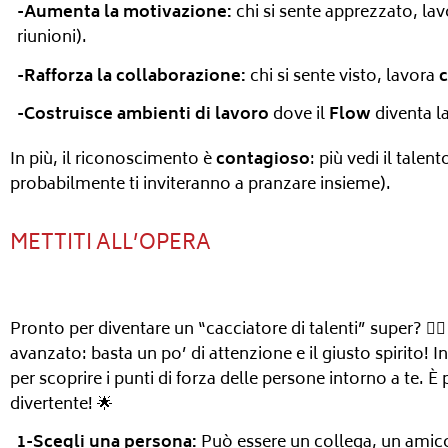
-Aumenta la motivazione:
chi si sente apprezzato, lav
riunioni).
-Rafforza la collaborazione:
chi si sente visto, lavora
c
-Costruisce ambienti di lavoro
dove il
Flow
diventa l
In più, il riconoscimento è
contagioso
: più vedi il talent
probabilmente ti inviteranno a pranzare insieme).
METTITI ALL’OPERA
Pronto per diventare un “cacciatore di talenti” super? 🕵️
avanzato: basta un po’ di attenzione e il giusto spirito! 
per scoprire i punti di forza delle persone intorno a te. È 
divertente! 🌟
1-Scegli una persona:
Può essere un collega, un amico