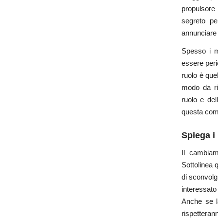
propulsore
segreto pe
annunciare
Spesso i m
essere peri
ruolo è que
modo da ri
ruolo e del
questa com
Spiega i
Il cambiam
Sottolinea q
di sconvolg
interessato
Anche se la
rispetterann