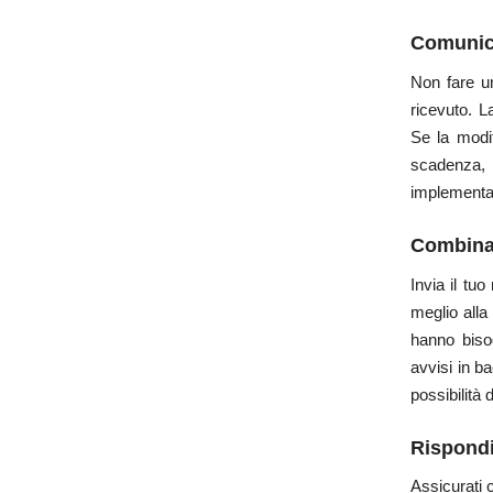
Com
unic
Non fare u
ricevuto. L
Se la modif
scadenza,
implementa
Co
mbina
Invia il tu
meglio alla
hanno bisog
avvisi in b
possibilità 
Rispondi
Assicurati 