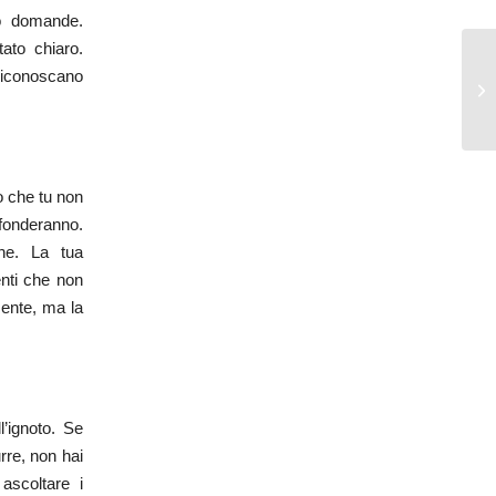
no domande.
ato chiaro.
 riconoscano
o che tu non
iffonderanno.
ne. La tua
enti che non
mente, ma la
’ignoto. Se
rre, non hai
ascoltare i