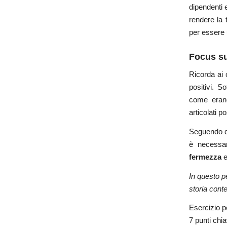
dipendenti e
rendere la t
per essere 
Focus su 
Ricorda ai 
positivi. S
come erano 
articolati 
Seguendo qu
è necessar
fermezza
e
In questo p
storia cont
Esercizio pe
7 punti chi