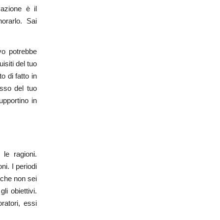
azione è il
orarlo. Sai
vo potrebbe
siti del tuo
 di fatto in
sso del tuo
upportino in
le ragioni.
ni. I periodi
 che non sei
i obiettivi.
ratori, essi