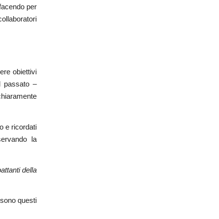
i facendo per
collaboratori
re obiettivi
ul passato –
 chiaramente
 e ricordati
servando la
ttanti della
i sono questi