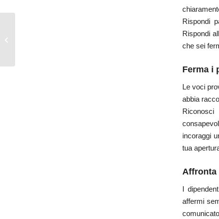
chiarament
Rispondi p
Rispondi al
Gestire i tuoi ex colleghi
che sei fer
Ferma i 
Le voci pro
abbia raccon
Riconosci
consapevole
incoraggi u
tua apertur
Affronta 
I dipenden
affermi sem
comunicato