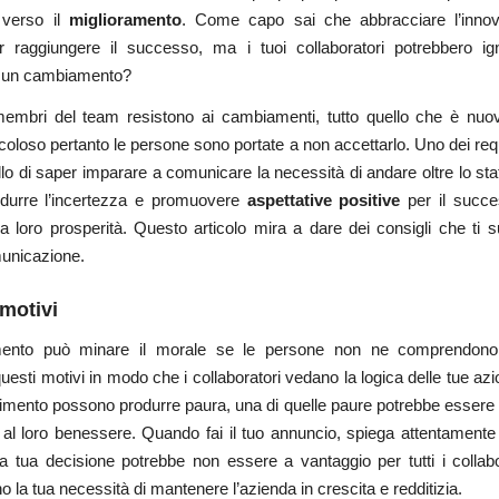
 verso il
miglioramento
. Come capo sai che abbracciare l’innov
r raggiungere il successo, ma i tuoi collaboratori potrebbero ign
 un cambiamento?
embri del team resistono ai cambiamenti, tutto quello che è nuo
coloso pertanto le persone sono portate a non accettarlo. Uno dei requi
llo di saper imparare a comunicare la necessità di andare oltre lo stato
durre l’incertezza e promuovere
aspettative positive
per il succe
la loro prosperità. Questo articolo mira a dare dei consigli che ti s
unicazione.
 motivi
ento può minare il morale se le persone non ne comprendono 
uesti motivi in ​​modo che i collaboratori vedano la logica delle tue azio
imento possono produrre paura, una di quelle paure potrebbe essere
 al loro benessere. Quando fai il tuo annuncio, spiega attentamente gl
 tua decisione potrebbe non essere a vantaggio per tutti i collabo
o la tua necessità di mantenere l’azienda in crescita e redditizia.