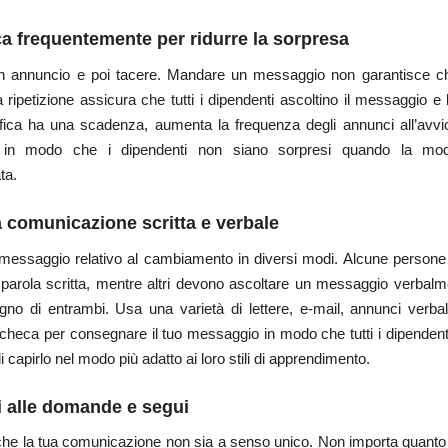
a frequentemente per ridurre la sorpresa
n annuncio e poi tacere. Mandare un messaggio non garantisce ch
a ripetizione assicura che tutti i dipendenti ascoltino il messaggio e l
ica ha una scadenza, aumenta la frequenza degli annunci all’avvic
 in modo che i dipendenti non siano sorpresi quando la modi
ta.
 comunicazione scritta e verbale
o messaggio relativo al cambiamento in diversi modi. Alcune person
 parola scritta, mentre altri devono ascoltare un messaggio verbalm
no di entrambi. Usa una varietà di lettere, e-mail, annunci verbali
acheca per consegnare il tuo messaggio in modo che tutti i dipendent
di capirlo nel modo più adatto ai loro stili di apprendimento.
 a
lle domande e segui
che la tua comunicazione non sia a senso unico. Non importa quanto