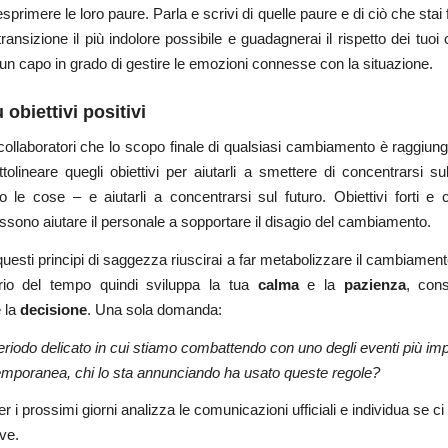
sprimere le loro paure. Parla e scrivi di quelle paure e di ciò che sta
ransizione il più indolore possibile e guadagnerai il rispetto dei tuoi 
un capo in grado di gestire le emozioni connesse con la situazione.
obiettivi positivi
collaboratori che lo scopo finale di qualsiasi cambiamento è raggiunge
ottolineare quegli obiettivi per aiutarli a smettere di concentrarsi s
le cose – e aiutarli a concentrarsi sul futuro. Obiettivi forti e
possono aiutare il personale a sopportare il disagio del cambiamento.
esti principi di saggezza riuscirai a far metabolizzare il cambiamento
io del tempo quindi sviluppa la tua
calma
e la
pazienza
, con
 la
decisione
. Una sola domanda:
eriodo delicato in cui stiamo combattendo con uno degli eventi più impa
emporanea, chi lo sta annunciando ha usato queste regole?
r i prossimi giorni analizza le comunicazioni ufficiali e individua se c
ave.