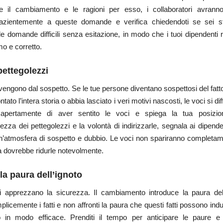
e il cambiamento e le ragioni per esso, i collaboratori avran
azientemente a queste domande e verifica chiedendoti se sei st
le domande difficili senza esitazione, in modo che i tuoi dipendenti
mo e corretto.
pettegolezzi
vengono dal sospetto. Se le tue persone diventano sospettosi del fatt
tato l’intera storia o abbia lasciato i veri motivi nascosti, le voci si d
 apertamente di aver sentito le voci e spiega la tua posizio
zza dei pettegolezzi e la volontà di indirizzarle, segnala ai dipend
n’atmosfera di sospetto e dubbio. Le voci non spariranno completa
a dovrebbe ridurle notevolmente.
la paura dell’ignoto
ti apprezzano la sicurezza. Il cambiamento introduce la paura dell
plicemente i fatti e non affronti la paura che questi fatti possono indu
 in modo efficace. Prenditi il ​​tempo per anticipare le paure e 