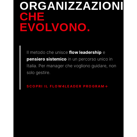
ORGANIZZAZIONI
CHE
EVOLVONO.
Il metodo che unisce
flow leadership
e
pensiero sistemico
in un percorso unico in
Italia. Per manager che vogliono guidare, non
solo gestire.
SCOPRI IL FLOW4LEADER PROGRAM