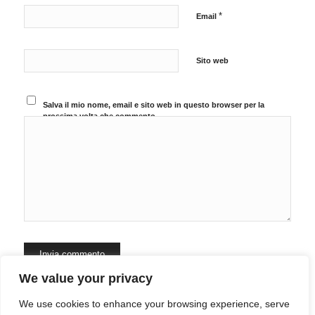
*
Email
Sito web
Salva il mio nome, email e sito web in questo browser per la
prossima volta che commento.
We value your privacy
Questo sito utilizza Akismet per ridurre lo spam.
Scopri come
We use cookies to enhance your browsing experience, serve