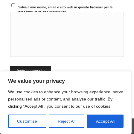
Salva il mio nome, email e sito web in questo browser per la
prossima volta che commento.
We value your privacy
Questo sito utilizza Akismet per ridurre lo spam.
Scopri come
We use cookies to enhance your browsing experience, serve
vengono elaborati i dati derivati dai commenti
.
personalised ads or content, and analyse our traffic. By
clicking "Accept All", you consent to our use of cookies.
Customise
Reject All
Accept All
© Copyright - 2021 CapoLeader | Tutti i diritti riservati